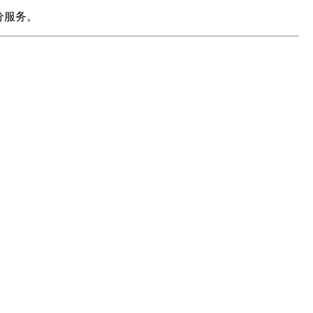
分服务。
 服务。
用户是否为本人、辅助 GPS 考勤定位
用户是否为本人，防范代打卡风险
、考勤等业务通知提醒
加载及 PDF、Word 等文档预览
定位服务及考勤打卡