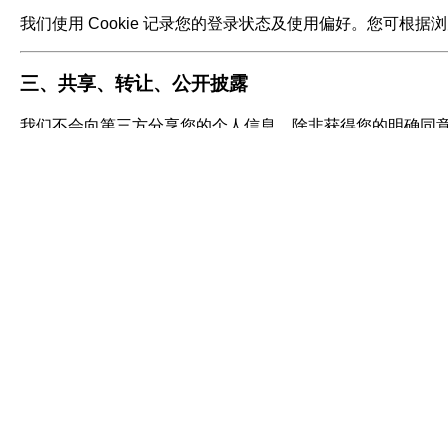
我们使用 Cookie 记录您的登录状态及使用偏好。您可根据
三、共享、转让、公开披露
我们不会向第三方分享您的个人信息，除非获得您的明确同
与雇主共享： 您的考勤记录、绩效评估等将同步至您
与技术供应商共享： 为实现人脸识别比对，我们接入了
四、附录：第三方 SDK 集成列表
SDK/API 名称
第三方主体
百度地图/人脸比对 API
北京百度网讯科技有限公司
旷视人脸比对 API
北京旷视科技有限公司
极光推送 SDK
深圳市和讯华谷信息技术有限公司
腾讯 X5/浏览文档 SDK
腾讯科技（深圳）有限公司
高德地图 SDK
北京高德图强科技有限公司