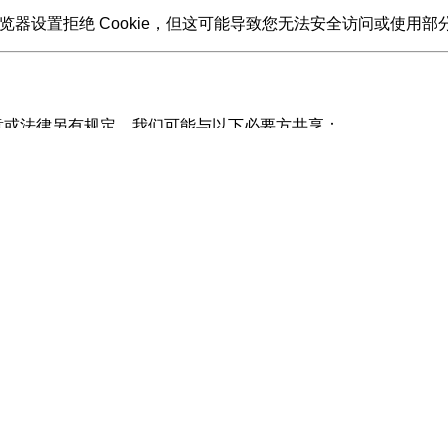
浏览器设置拒绝 Cookie，但这可能导致您无法安全访问或使用部
意或法律另有规定。我们可能与以下必要方共享：
的雇主管理后台。
北京百度网讯科技有限公司、北京旷视科技有限公司提供的 API
收集信息类型
使用目的
人脸识别特征/图像、位置信息、设备标识符、网络状态
比对考勤
人脸生物信息/图像
比对考勤
设备标识符、网络信息、推送信息日志
发送审批
设备信息、应用信息、存储权限
H5 页面
经纬度、设备标识符、传感器信息
辅助提供